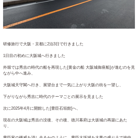
研修旅行で大阪・京都に2泊3日で行きました
1日目の初めに大阪城へ行きました
外堀では秀吉の時代の船を再現した[黄金の船 大阪城御座船]が進むのを見
ながら中へ進み、
大阪城天守閣へ行き、展望台まで一気に上がり大阪の街を一望し、
下がりながら秀吉に時代のテーマごとの展示を見ました
次に2025年4月に開館した[豊臣石垣館]へ、
現在の大阪城は秀吉の没後、その後、徳川幕府は大坂城の再築にあた
り、
豊臣家の権威を消し去るかのように、豊臣大坂城を大量の盛り土で地中