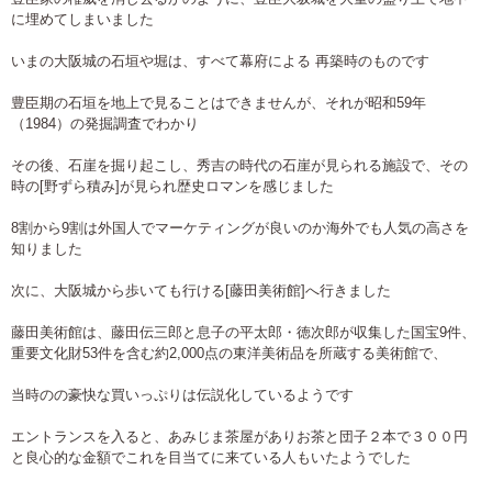
に埋めてしまいました
いまの大阪城の石垣や堀は、すべて幕府による 再築時のものです
豊臣期の石垣を地上で見ることはできませんが、それが昭和59年
（1984）の発掘調査でわかり
その後、石崖を掘り起こし、秀吉の時代の石崖が見られる施設で、その
時の[野ずら積み]が見られ歴史ロマンを感じました
8割から9割は外国人でマーケティングが良いのか海外でも人気の高さを
知りました
次に、大阪城から歩いても行ける[藤田美術館]へ行きました
藤田美術館は、藤田伝三郎と息子の平太郎・徳次郎が収集した国宝9件、
重要文化財53件を含む約2,000点の東洋美術品を所蔵する美術館で、
当時のの豪快な買いっぷりは伝説化しているようです
エントランスを入ると、あみじま茶屋がありお茶と団子２本で３００円
と良心的な金額でこれを目当てに来ている人もいたようでした