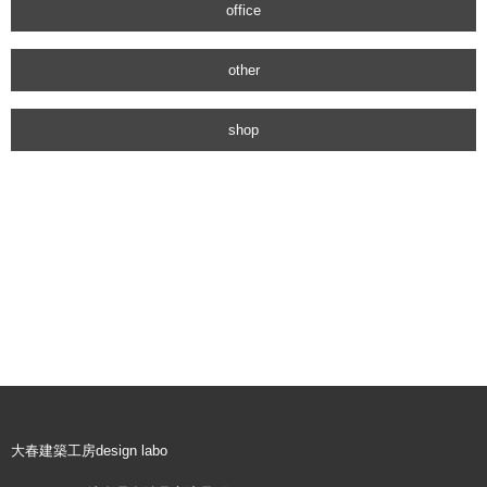
office
other
shop
大春建築工房design labo